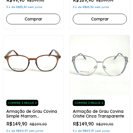
R$99,90
R$189,90
R$299,90
R$299,99
3
x
de
R$33,30
sem juros
3
x
de
R$63,30
sem juros
COMPRE 3 PAGUE 2
COMPRE 3 PAGUE 2
Armação de Grau Covina
Armação de Grau Covina
Simple Marrom
Cristie Cinza Transparente
Transparente
R$149,90
R$149,90
R$299,90
R$299,90
3
x
de
R$49,97
sem juros
3
x
de
R$49,97
sem juros