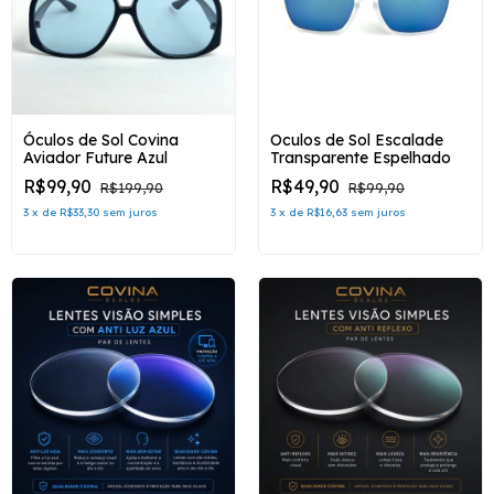
Óculos de Sol Covina
Oculos de Sol Escalade
Aviador Future Azul
Transparente Espelhado
R$99,90
R$49,90
R$199,90
R$99,90
3
x
de
R$33,30
sem juros
3
x
de
R$16,63
sem juros