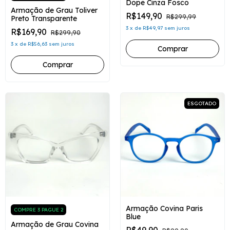
Dope Cinza Fosco
Armação de Grau Toliver
R$149,90
R$299,99
Preto Transparente
3
x
de
R$49,97
sem juros
R$169,90
R$299,90
3
x
de
R$56,63
sem juros
ESGOTADO
Armação Covina Paris
COMPRE 3 PAGUE 2
Blue
Armação de Grau Covina