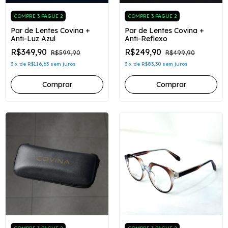
COMPRE 3 PAGUE 2
COMPRE 3 PAGUE 2
Par de Lentes Covina +
Par de Lentes Covina +
Anti-Luz Azul
Anti-Reflexo
R$349,90
R$249,90
R$599,90
R$499,90
3
x
de
R$116,63
sem juros
3
x
de
R$83,30
sem juros