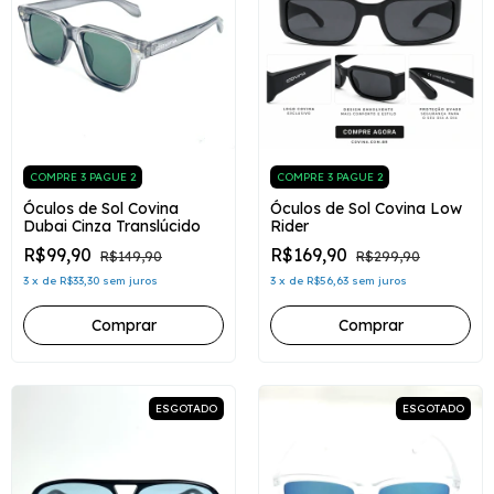
COMPRE 3 PAGUE 2
COMPRE 3 PAGUE 2
Óculos de Sol Covina
Óculos de Sol Covina Low
Dubai Cinza Translúcido
Rider
R$99,90
R$169,90
R$149,90
R$299,90
3
x
de
R$33,30
sem juros
3
x
de
R$56,63
sem juros
ESGOTADO
ESGOTADO