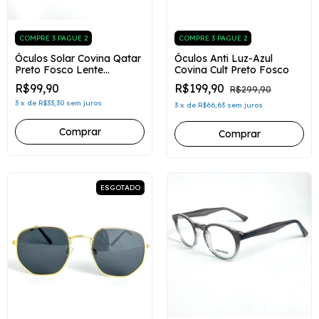
COMPRE 3 PAGUE 2
COMPRE 3 PAGUE 2
Óculos Solar Covina Qatar
Óculos Anti Luz-Azul
Preto Fosco Lente
Covina Cult Preto Fosco
Cosmética
R$99,90
R$199,90
R$299,90
3
x
de
R$33,30
sem juros
3
x
de
R$66,63
sem juros
Comprar
ESGOTADO