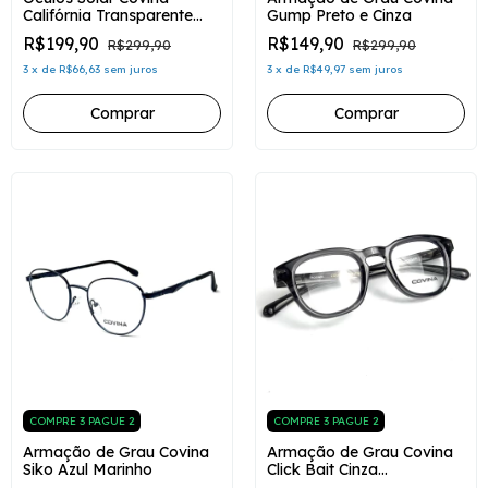
Califórnia Transparente
Gump Preto e Cinza
Fosco Polarizado
R$199,90
R$149,90
R$299,90
R$299,90
3
x
de
R$66,63
sem juros
3
x
de
R$49,97
sem juros
COMPRE 3 PAGUE 2
COMPRE 3 PAGUE 2
Armação de Grau Covina
Armação de Grau Covina
Siko Azul Marinho
Click Bait Cinza
Transparente