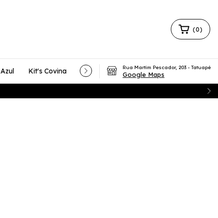
(
0
)
Rua Martim Pescador, 203 - Tatuapé
 Azul
Kit's Covina
Nossa História
Private Label
Blog
Google Maps