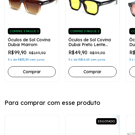
COMPRE 3 PAGUE 2
COMPRE 3 PAGUE 2
CO
Óculos de Sol Covina
Óculos de Sol Covina
Óc
Dubai Marrom
Dubai Preto Lente
Du
Amarela
Ve
R$99,90
R$49,90
R$
R$149,90
R$99,90
3
x
de
R$33,30
sem juros
3
x
de
R$16,63
sem juros
3
x
Para comprar com esse produto
ESGOTADO