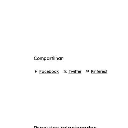
Largura da Lente: 6 cm.
Ponte: 2 cm.
Tamanho da Haste: 14 cm.
Compartilhar
Facebook
Twitter
Pinterest
Produtos relacionados