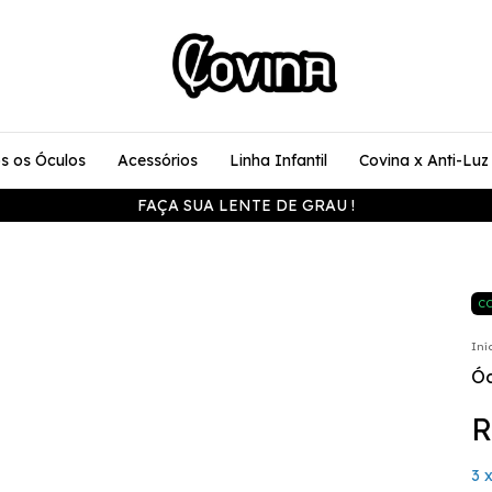
s os Óculos
Acessórios
Linha Infantil
Covina x Anti-Luz
FAÇA SUA LENTE DE GRAU !
CO
Iní
Óc
R
3