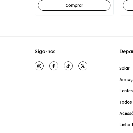
Siga-nos
Depa
Solar
Armaç
Lentes
Todos 
Acessó
Linha I