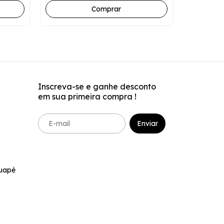
3
x
de
R$16,63
Comprar
Inscreva-se e ganhe desconto
em sua primeira compra !
tuapé