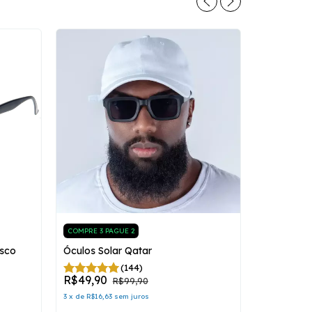
COMPRE 3 PAGUE 2
osco
Óculos Solar Qatar
COMPRE 3 P
(144)
Óculos Sol
R$49,90
R$99,90
3
x
de
R$16,63
sem juros
R$49,90