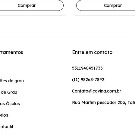
rtamentos
Entre em contato
5511940451735
(11) 98268-7892
ões de grau
Contato@covina.com.br
 de Grau
Rua Martim pescador 203, Ta
os Óculos
rios
nfantil