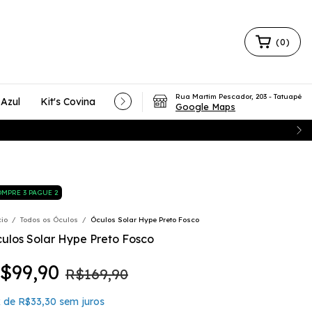
(
0
)
Rua Martim Pescador, 203 - Tatuapé
 Azul
Kit's Covina
Nossa História
Private Label
Blog
Google Maps
MPRE 3 PAGUE 2
cio
/
Todos os Óculos
/
Óculos Solar Hype Preto Fosco
ulos Solar Hype Preto Fosco
$99,90
R$169,90
x
de
R$33,30
sem juros