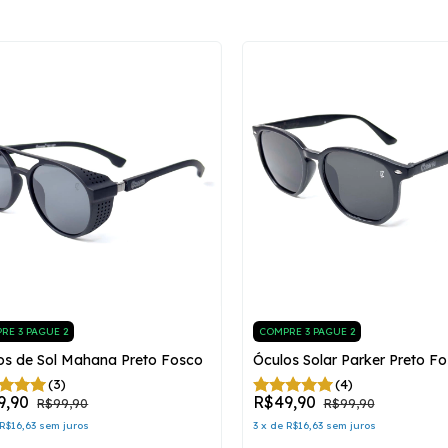
RE 3 PAGUE 2
COMPRE 3 PAGUE 2
os de Sol Mahana Preto Fosco
Óculos Solar Parker Preto F
(3)
(4)
9,90
R$49,90
R$99,90
R$99,90
R$16,63
sem juros
3
x
de
R$16,63
sem juros