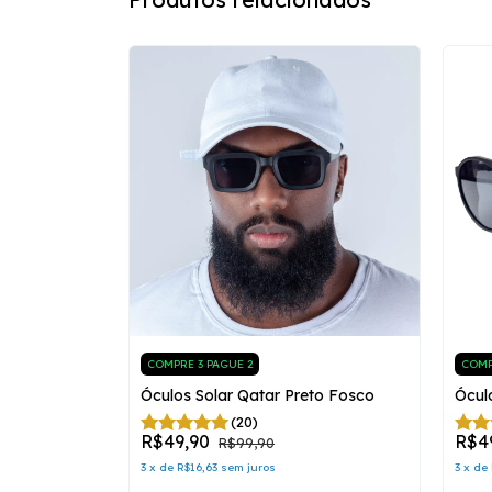
COMPRE 3 PAGUE 2
COMP
to Brilhante
Óculos Solar Qatar Preto Fosco
Ócul
(20)
R$49,90
R$4
R$99,90
3
x
de
R$16,63
sem juros
3
x
de