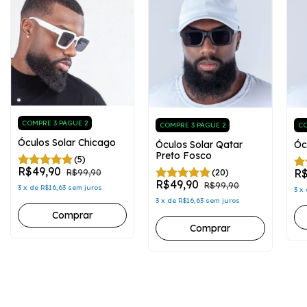
COMPRE 3 PAGUE 2
COMPRE 3 PAGUE 2
CO
Óculos Solar Chicago
Óculos Solar Qatar
Óc
Preto Fosco
(5)
R$49,90
(20)
R$
R$99,90
R$49,90
R$99,90
3
x
de
R$16,63
sem juros
3
x
3
x
de
R$16,63
sem juros
Comprar