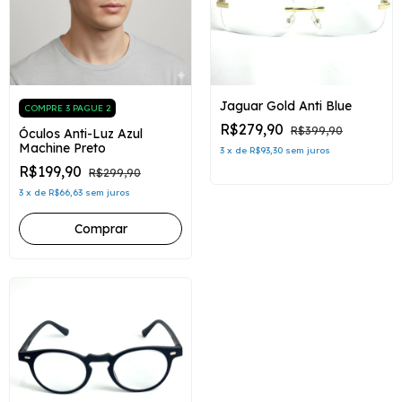
Jaguar Gold Anti Blue
COMPRE 3 PAGUE 2
R$279,90
R$399,90
Óculos Anti-Luz Azul
Machine Preto
3
x
de
R$93,30
sem juros
R$199,90
R$299,90
3
x
de
R$66,63
sem juros