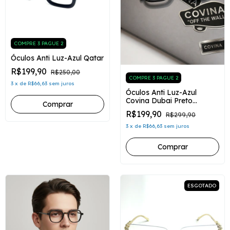
COMPRE 3 PAGUE 2
Óculos Anti Luz-Azul Qatar
R$199,90
R$250,00
COMPRE 3 PAGUE 2
3
x
de
R$66,63
sem juros
Óculos Anti Luz-Azul
Covina Dubai Preto
Brilhante
R$199,90
R$299,90
3
x
de
R$66,63
sem juros
Comprar
ESGOTADO